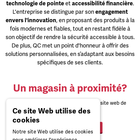
technologie de pointe
et
accessibilité financière
.
L'entreprise se distingue par son
engagement
envers l'innovation
, en proposant des produits à la
fois modernes et fiables, tout en restant fidèle à
son objectif de rendre la sécurité accessible à tous.
De plus, QC met un point d'honneur à offrir des
solutions personnalisées, en s’adaptant aux besoins
spécifiques de ses clients.
Un magasin à proximité?
Consultez toutes nos boutiques sur le site web de
Ce site Web utilise des
MISTER MINIT.
cookies
VISITEZ MISTERMINIT.EU
Notre site Web utilise des cookies