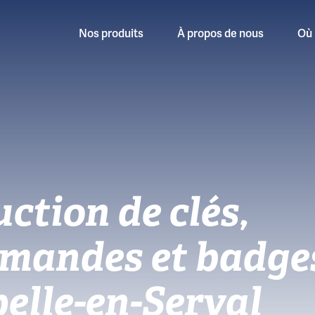
Nos produits
À propos de nous
Où 
ction de clés,
mandes et badge
elle-en-Serval