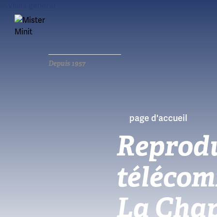
Depuis 1957
page d'accueil
Reprodu
télécom
La Chap