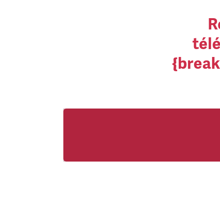
R
tél
{break