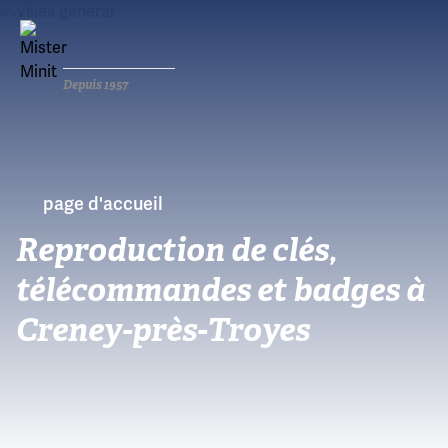
Depuis 1957
page d'accueil
Reproduction de clés,
télécommandes et badges à
Creney-près-Troyes