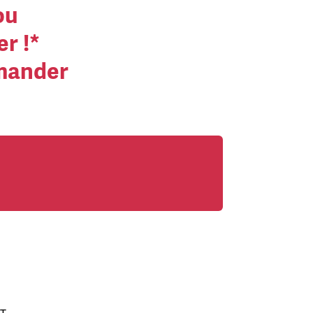
ou
r !*
mmander