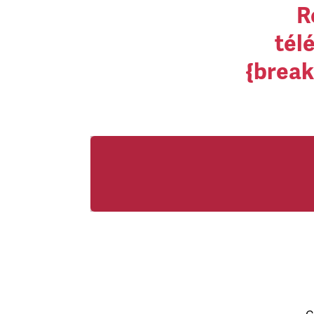
R
tél
{break