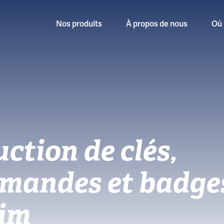
Nos produits
À propos de nous
Où 
ction de clés,
mandes et badge
eim