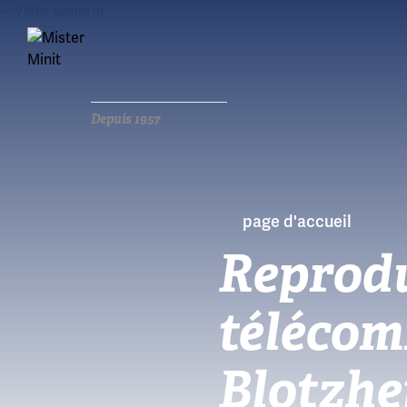
Depuis 1957
page d'accueil
Reprodu
télécom
Blotzh